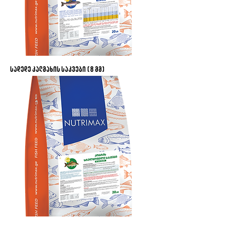
სადედე კალმახის საკვები (8 მმ)