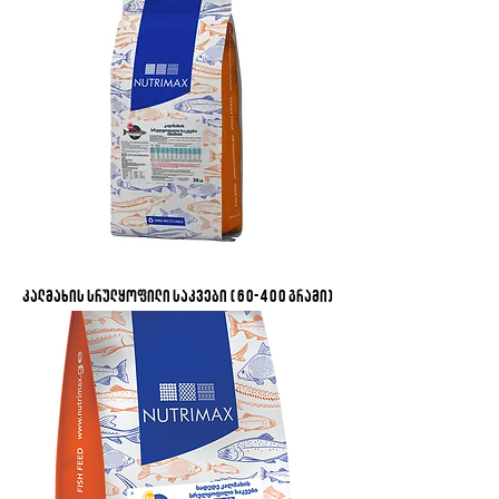
კალმახის სრულყოფილი საკვები (60-400 გრამი)