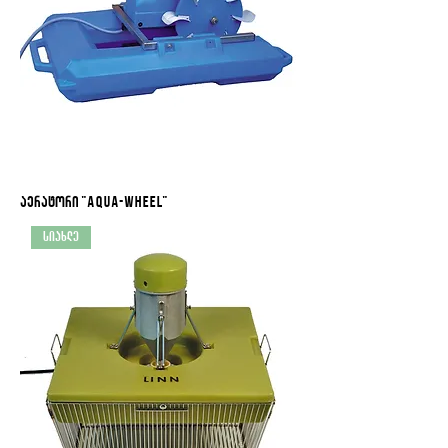
აერატორი "Aqua-Wheel"
სიახლე