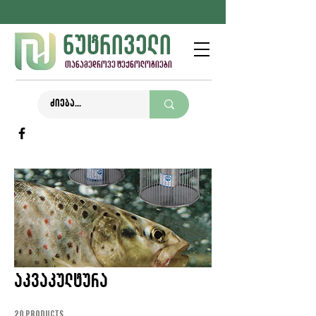
ნუტრიველი
თანამედროვე ტექნოლოგიები
აკვაკულტურა
20 products