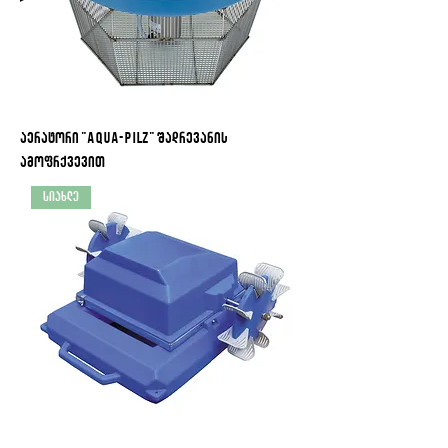
აერატორი "Aqua-Pilz" შადრევანის
ამოფრქვევით
სიახლე