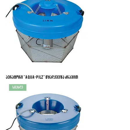
აერატორი "Aqua-Pilz" წყალქვეშა ძრავით
სიახლე