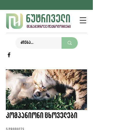
ნუტრიველი
თანამედროვე ტექნოლოგიები
კომპანიონი ცხოველები
5 products