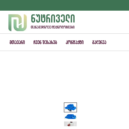
ნუტრიველი
თანამედროვე ტექნოლოგიები
მთავარი
ჩვენ შესახებ
კონტაქტი
გალერეა