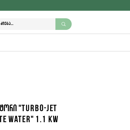
+995 370 270 111
nutriwell.ge@gmail.com
ტორი "Turbo-Jet
e water" 1.1 kW