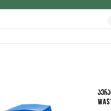
აერა
wast