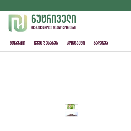
ნუტრიველი
თანამედროვე ტექნოლოგიები
მთავარი
ჩვენ შესახებ
კონტაქტი
გალერეა