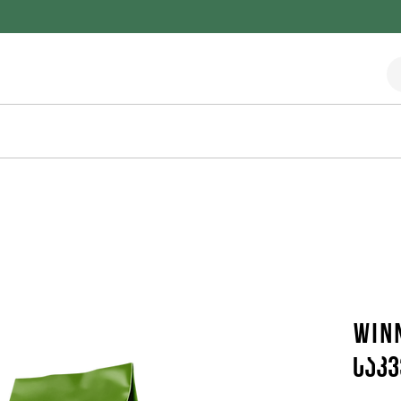
Winn
საკვ